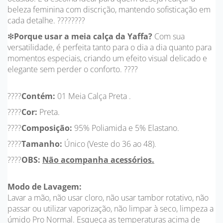
beleza feminina com discrição, mantendo sofisticação em
cada detalhe. ????????
❇
Porque usar a meia calça da Yaffa?
Com sua
versatilidade, é perfeita tanto para o dia a dia quanto para
momentos especiais, criando um efeito visual delicado e
elegante sem perder o conforto. ????
????
Contém:
01 Meia Calça Preta .
????
Cor:
Preta.
????
Composição:
95% Poliamida e 5% Elastano.
????
Tamanho:
Único (Veste do 36 ao 48).
????
OBS:
Não acompanha acessórios.
Modo de Lavagem:
Lavar a mão, não usar cloro, não usar tambor rotativo, não
passar ou utilizar vaporização, não limpar à seco, limpeza a
úmido Pro Normal. Esqueça as temperaturas acima de