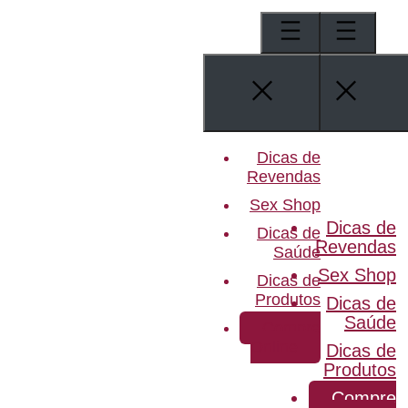
Pular
para
o
conteúdo
Dicas de
Revendas
Sex Shop
Dicas de
Dicas de
Revendas
Saúde
Sex Shop
Dicas de
Produtos
Dicas de
Saúde
Compre
Online
Dicas de
Produtos
Compre