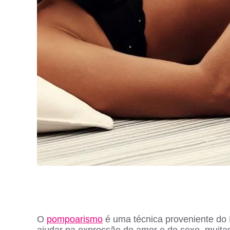
O
pompoarismo
é uma técnica proveniente do
ajudar na expressão do amor e do sexo, muita