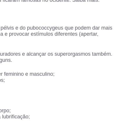
a pélvis e do pubococcygeus que podem dar mais
na e provocar estímulos diferentes (apertar,
 duradores e alcançar os superorgasmos também.
lguns.
r feminino e masculino;
os;
orpo;
lubrificação;