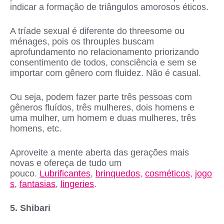
indicar a formação de triângulos amorosos éticos.
A tríade sexual é diferente do threesome ou
ménages, pois os throuples buscam
aprofundamento no relacionamento priorizando
consentimento de todos, consciência e sem se
importar com gênero com fluidez. Não é casual.
Ou seja, podem fazer parte três pessoas com
gêneros fluídos, três mulheres, dois homens e
uma mulher, um homem e duas mulheres, três
homens, etc.
Aproveite a mente aberta das gerações mais
novas e ofereça de tudo um
pouco.
Lubrificantes
,
brinquedos
,
cosméticos
,
jogo
s
,
fantasias
,
lingeries
.
5. Shibari