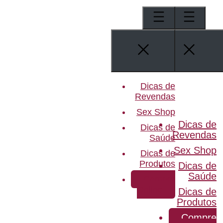
Pular
para
o
conteúdo
Dicas de
Revendas
Sex Shop
Dicas de
Dicas de
Revendas
Saúde
Sex Shop
Dicas de
Produtos
Dicas de
Saúde
Compre
Online
Dicas de
Produtos
Compre