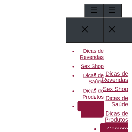
Pular
para
o
conteúdo
Dicas de
Revendas
Sex Shop
Dicas de
Dicas de
Revendas
Saúde
Sex Shop
Dicas de
Produtos
Dicas de
Saúde
Compre
Online
Dicas de
Produtos
Compre