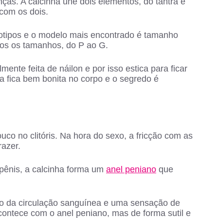
ças. A calcinha une dois elementos, do tantra e
com os dois.
iotipos e o modelo mais encontrado é tamanho
odos os tamanhos, do P ao G.
nte feita de náilon e por isso estica para ficar
a fica bem bonita no corpo e o segredo é
uco no clitóris. Na hora do sexo, a fricção com as
razer.
 pênis, a calcinha forma um
anel peniano
que
ção da circulação sanguínea e uma sensação de
ntece com o anel peniano, mas de forma sutil e