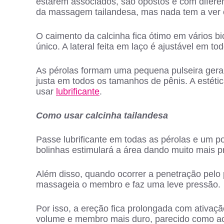
estarem associados, são opostos e com diferen
da massagem tailandesa, mas nada tem a ver 
O caimento da calcinha fica ótimo em vários b
único. A lateral feita em laço é ajustável em t
As pérolas formam uma pequena pulseira geralme
justa em todos os tamanhos de pênis. A estétic
usar
lubrificante
.
Como usar calcinha tailandesa
Passe lubrificante em todas as pérolas e um po
bolinhas estimulará a área dando muito mais p
Além disso, quando ocorrer a penetração pelo
massageia o membro e faz uma leve pressão.
Por isso, a ereção fica prolongada com ativa
volume e membro mais duro, parecido como aco